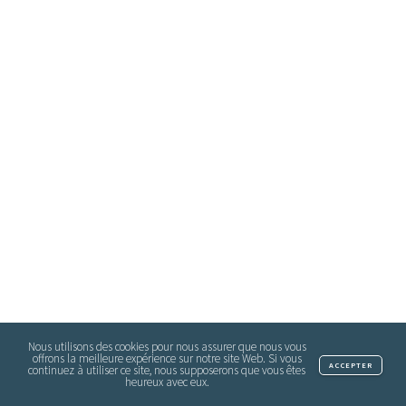
Nous utilisons des cookies pour nous assurer que nous vous
offrons la meilleure expérience sur notre site Web. Si vous
ACCEPTER
continuez à utiliser ce site, nous supposerons que vous êtes
heureux avec eux.‎