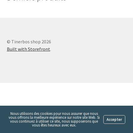
Validation de la commande
© Tinerbos shop 2026
Built with Storefront
.
Nous utilisons des cookies pour nous assurer que nous
vous offrons la meilleure expérience sur notre site Web. Si
Accepter
vous continuez à utiliser ce site, nous supposerons que
vous êtes heureux avec eux.‎