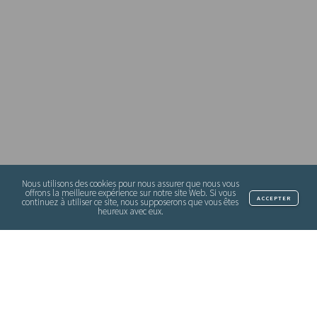
Nous utilisons des cookies pour nous assurer que nous vous
offrons la meilleure expérience sur notre site Web. Si vous
ACCEPTER
continuez à utiliser ce site, nous supposerons que vous êtes
heureux avec eux.‎
Nous sommes consacrés